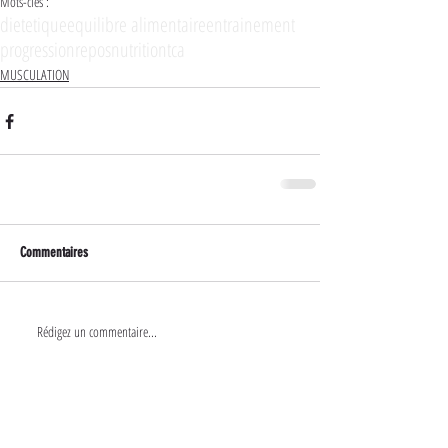
Mots-clés :
dietetique
equilibre alimentaire
entrainement
progression
repos
nutrition
tca
MUSCULATION
Commentaires
Rédigez un commentaire...