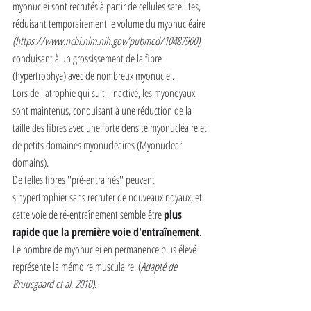
myonuclei sont recrutés à partir de cellules satellites, 
réduisant temporairement le volume du myonucléaire 
(https://www.ncbi.nlm.nih.gov/pubmed/10487900)
, 
conduisant à un grossissement de la fibre 
(hypertrophye) avec de nombreux myonuclei.
Lors de l'atrophie qui suit l'inactivé, les myonoyaux 
sont maintenus, conduisant à une réduction de la 
taille des fibres avec une forte densité myonucléaire et 
de petits domaines myonucléaires (Myonuclear 
domains). 
De telles fibres ''pré-entrainés'' peuvent 
s'hypertrophier sans recruter de nouveaux noyaux, et 
cette voie de ré-entraînement semble être 
plus 
rapide que la première voie d'entraînement
. 
Le nombre de myonuclei en permanence plus élevé 
représente la mémoire musculaire. (
Adapté de 
Bruusgaard et al. 2010).