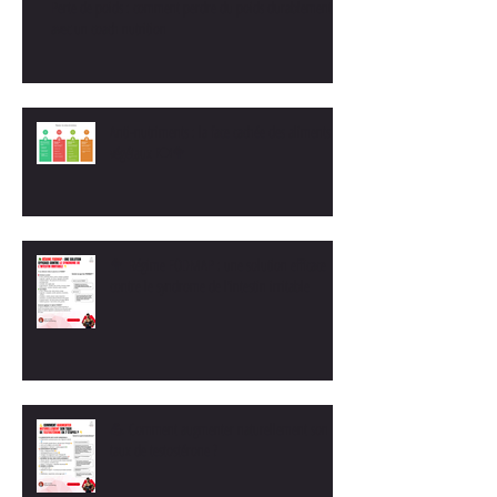
Perte de poids : comment perdre du poids durablement
avec un coach nutrition
Anti-nutriments : la face cachée des aliments
végétaux 🍽️🥦
🥦 Régime FODMAP : une solution efficace
contre le syndrome de l’intestin irritable
💪 Comment augmenter naturellement son
taux de testostérone ?