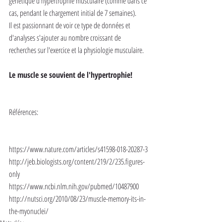
génétique d'hypertrophie musculaire (comme dans ce 
cas, pendant le chargement initial de 7 semaines).
Il est passionnant de voir ce type de données et 
d'analyses s'ajouter au nombre croissant de 
recherches sur l'exercice et la physiologie musculaire.
Le muscle se souvient de l'hypertrophie!
Références:
https://www.nature.com/articles/s41598-018-20287-3
http://jeb.biologists.org/content/219/2/235.figures-
only
https://www.ncbi.nlm.nih.gov/pubmed/10487900
http://nutsci.org/2010/08/23/muscle-memory-its-in-
the-myonuclei/