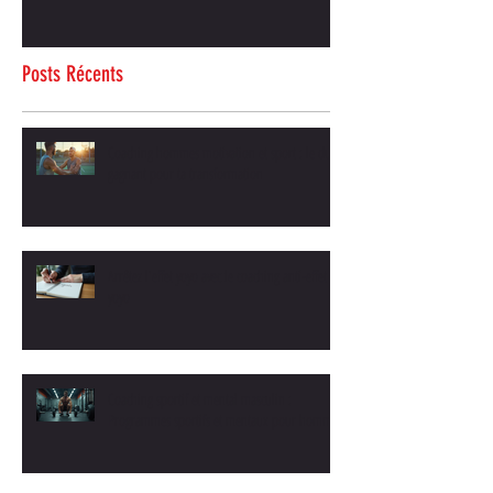
Posts Récents
Coaching hommes motivation et sport : le duo
gagnant pour ta transformation
Arrêtez l'effet yoyo avec le coaching anti-effet
yoyo
Coaching sportif et mental masculin :
Programmes sportifs et mentaux pour hommes