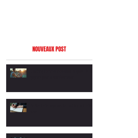
NOUVEAUX POST
Coaching hommes motivation et sport : le duo
gagnant pour ta transformation
Arrêtez l'effet yoyo avec le coaching anti-effet
yoyo