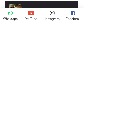
Arrêtez l'effet yoyo : stratégies pour éviter l'effet
yoyo
Whatsapp
YouTube
Instagram
Facebook
Le mental : le maillon manquant de votre transformation
physique
Programme musculation : comment gagner du muscle avec
un suivi personnalisé
Perte de poids : comment perdre du poids durablement
avec un coach nutrition