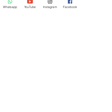
contre le syndrome de l’intestin irritable
Whatsapp
YouTube
Instagram
Facebook
💪 Comment augmenter naturellement son
taux de testostérone ?
Archives
juillet 2026
(2)
2 posts
mai 2026
(2)
2 posts
mars 2026
(3)
3 posts
octobre 2025
(4)
4 posts