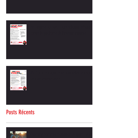
🥦 Régime FODMAP : une solution efficace
contre le syndrome de l’intestin irritable
💪 Comment augmenter naturellement son
taux de testostérone ?
Posts Récents
Coaching hommes motivation et sport : le duo