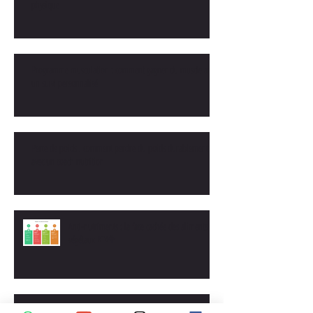
physique
Programme musculation : comment gagner du muscle avec
un suivi personnalisé
Perte de poids : comment perdre du poids durablement
avec un coach nutrition
Anti-nutriments : la face cachée des aliments
végétaux 🍽️🥦
🥦 Régime FODMAP : une solution efficace