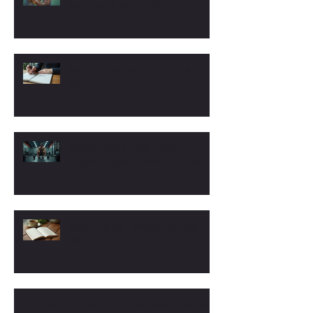
gagnant pour ta transformation
Arrêtez l'effet yoyo avec le coaching anti-effet
yoyo
Coaching sportif et mental masculin :
Programmes sportifs et mentaux pour hommes
Arrêtez l'effet yoyo : stratégies pour éviter l'effet
yoyo
Le mental : le maillon manquant de votre transformation