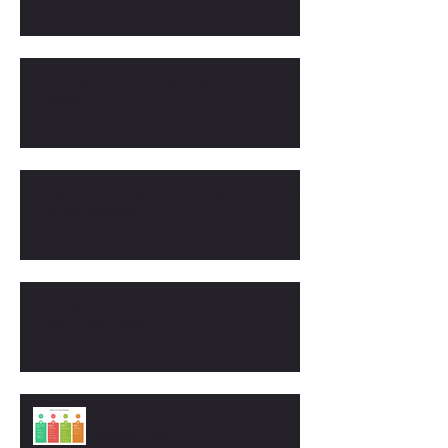
Le mental : le maillon manquant de votre transformation
physique
Programme musculation : comment gagner du muscle avec
un suivi personnalisé
Perte de poids : comment perdre du poids durablement
avec un coach nutrition
Anti-nutriments : la face cachée des aliments
végétaux 🍽️🥦