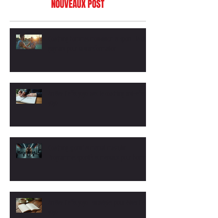
NOUVEAUX POST
Coaching hommes motivation et sport : le duo
gagnant pour ta transformation
Arrêtez l'effet yoyo avec le coaching anti-effet
yoyo
Coaching sportif et mental masculin :
Programmes sportifs et mentaux pour hommes
Arrêtez l'effet yoyo : stratégies pour éviter l'effet
yoyo