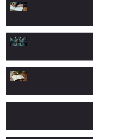
Arrêtez l'effet yoyo avec le coaching anti-effet
yoyo
Coaching sportif et mental masculin :
Programmes sportifs et mentaux pour hommes
Arrêtez l'effet yoyo : stratégies pour éviter l'effet
yoyo
Le mental : le maillon manquant de votre transformation
physique