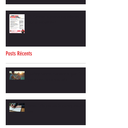
💪 Comment augmenter naturellement son
taux de testostérone ?
Posts Récents
Coaching hommes motivation et sport : le duo
gagnant pour ta transformation
Arrêtez l'effet yoyo avec le coaching anti-effet
yoyo