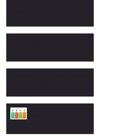
Le mental : le maillon manquant de votre transformation
physique
Programme musculation : comment gagner du muscle avec
un suivi personnalisé
Perte de poids : comment perdre du poids durablement
avec un coach nutrition
Anti-nutriments : la face cachée des aliments
végétaux 🍽️🥦