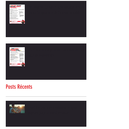
🥦 Régime FODMAP : une solution efficace
contre le syndrome de l’intestin irritable
💪 Comment augmenter naturellement son
taux de testostérone ?
Posts Récents
Coaching hommes motivation et sport : le duo
gagnant pour ta transformation