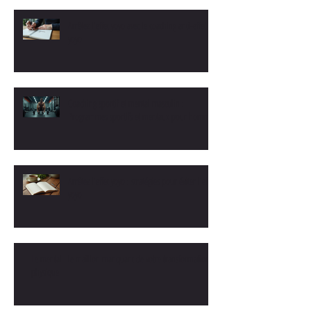
Arrêtez l'effet yoyo avec le coaching anti-effet
yoyo
Coaching sportif et mental masculin :
Programmes sportifs et mentaux pour hommes
Arrêtez l'effet yoyo : stratégies pour éviter l'effet
yoyo
Le mental : le maillon manquant de votre transformation
physique