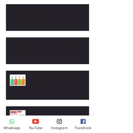
Programme musculation : comment gagner du muscle avec
un suivi personnalisé
Perte de poids : comment perdre du poids durablement
avec un coach nutrition
Anti-nutriments : la face cachée des aliments
végétaux 🍽️🥦
🥦 Régime FODMAP : une solution efficace
contre le syndrome de l’intestin irritable
Whatsapp
YouTube
Instagram
Facebook