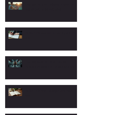
Coaching hommes motivation et sport : le duo
gagnant pour ta transformation
Arrêtez l'effet yoyo avec le coaching anti-effet
yoyo
Coaching sportif et mental masculin :
Programmes sportifs et mentaux pour hommes
Arrêtez l'effet yoyo : stratégies pour éviter l'effet
yoyo