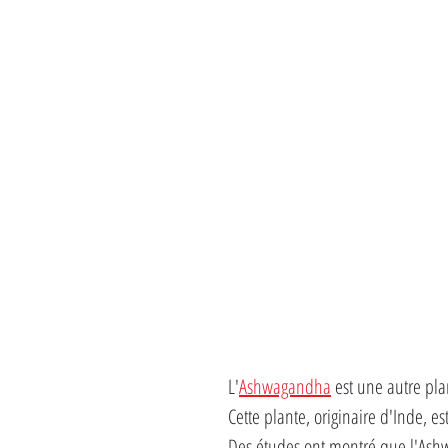
L'
Ashwagandha
 est une autre pl
Cette plante, originaire d'Inde, es
Des études ont montré que l'Ashwa