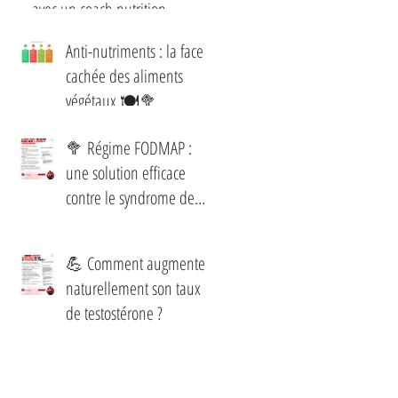
avec un coach nutrition
Anti-nutriments : la face
cachée des aliments
végétaux 🍽️🥦
🥦 Régime FODMAP :
une solution efficace
contre le syndrome de
l’intestin irritable
💪 Comment augmenter
naturellement son taux
de testostérone ?