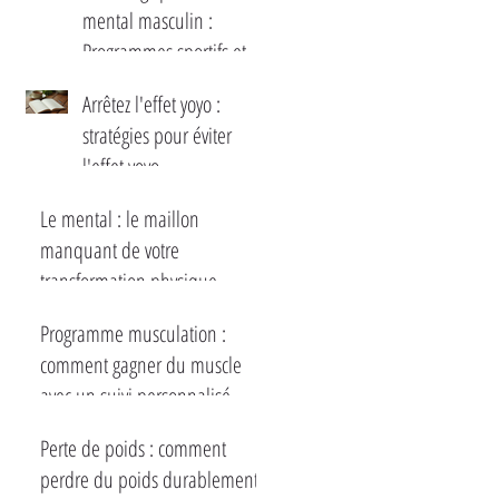
mental masculin :
Programmes sportifs et
mentaux pour hommes
Arrêtez l'effet yoyo :
stratégies pour éviter
l'effet yoyo
Le mental : le maillon
manquant de votre
transformation physique
Programme musculation :
comment gagner du muscle
avec un suivi personnalisé
Perte de poids : comment
perdre du poids durablement