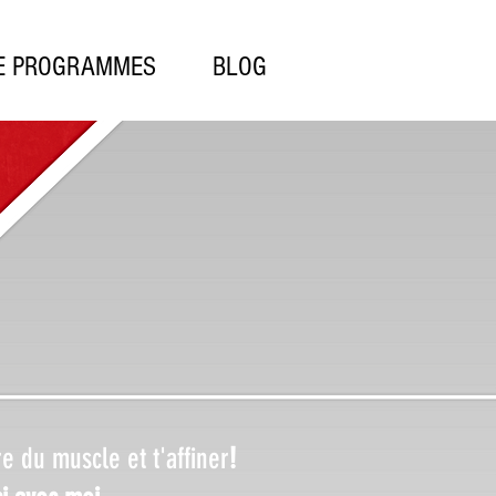
E PROGRAMMES
BLOG
re du muscle et t'affiner
!