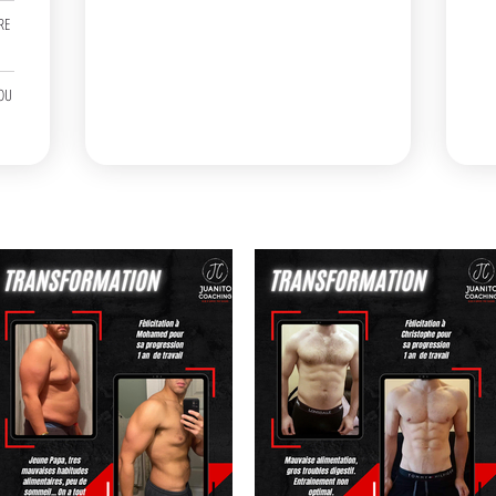
RE
OU