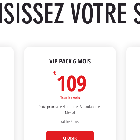
SISSEZ VOTRE 
VIP PACK 6 MOIS
€
109€
109
€
Tous les mois
Suivi prioritaire Nutrition et Musculation et
Mental
Valable 6 mois
CHOISIR