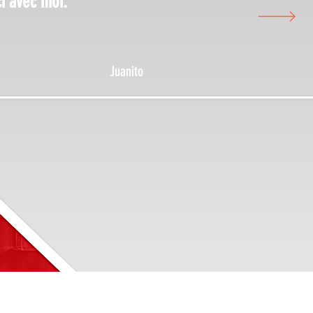
i avec moi.
Juanito