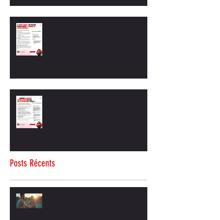
🥦 Régime FODMAP : une solution efficace
contre le syndrome de l’intestin irritable
💪 Comment augmenter naturellement son
taux de testostérone ?
Posts Récents
Coaching hommes motivation et sport : le duo
gagnant pour ta transformation