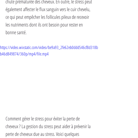
chute prématurée des cheveux. En outre, le stress peut 
également affecter le flux sanguin vers le cuir chevelu, 
ce qui peut empêcher les follicules pileux de recevoir 
les nutriments dont ils ont besoin pour rester en 
bonne santé.
https://video.wixstatic.com/video/be9a93_2fe62eb0ddd546cf8d318b
b46d849874/360p/mp4/file.mp4
Comment gérer le stress pour éviter la perte de 
cheveux ? La gestion du stress peut aider à prévenir la 
perte de cheveux due au stress. Voici quelques 