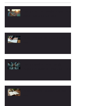
Coaching hommes motivation et sport : le duo
gagnant pour ta transformation
Arrêtez l'effet yoyo avec le coaching anti-effet
yoyo
Coaching sportif et mental masculin :
Programmes sportifs et mentaux pour hommes
Arrêtez l'effet yoyo : stratégies pour éviter l'effet
yoyo