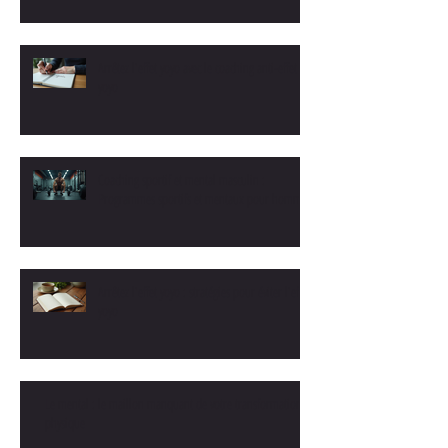
Arrêtez l'effet yoyo avec le coaching anti-effet
yoyo
Coaching sportif et mental masculin :
Programmes sportifs et mentaux pour hommes
Arrêtez l'effet yoyo : stratégies pour éviter l'effet
yoyo
Le mental : le maillon manquant de votre transformation
physique