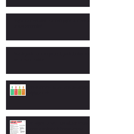
Programme musculation : comment gagner du muscle avec
un suivi personnalisé
Perte de poids : comment perdre du poids durablement
avec un coach nutrition
Anti-nutriments : la face cachée des aliments
végétaux 🍽️🥦
🥦 Régime FODMAP : une solution efficace
contre le syndrome de l’intestin irritable