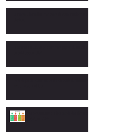
Le mental : le maillon manquant de votre transformation
physique
Programme musculation : comment gagner du muscle avec
un suivi personnalisé
Perte de poids : comment perdre du poids durablement
avec un coach nutrition
Anti-nutriments : la face cachée des aliments
végétaux 🍽️🥦