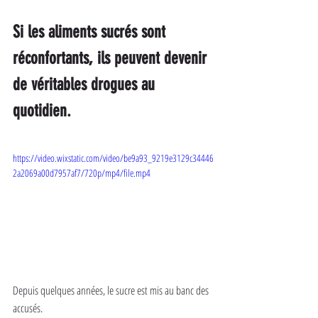
Si les aliments sucrés sont 
réconfortants, ils peuvent devenir 
de véritables drogues au 
quotidien.
https://video.wixstatic.com/video/be9a93_9219e3129c34446
2a2069a00d7957af7/720p/mp4/file.mp4
Depuis quelques années, le sucre est mis au banc des 
accusés.