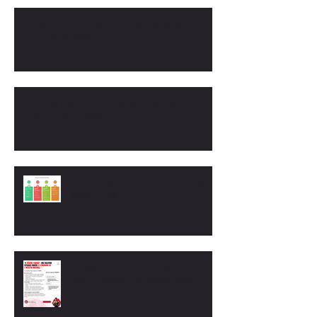
Programme musculation : comment gagner du muscle avec
un suivi personnalisé
Perte de poids : comment perdre du poids durablement
avec un coach nutrition
Anti-nutriments : la face cachée des aliments
végétaux 🍽️🥦
🥦 Régime FODMAP : une solution efficace
contre le syndrome de l’intestin irritable