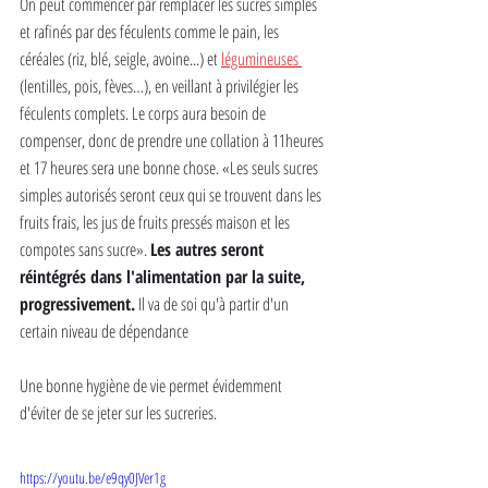
On peut commencer par remplacer les sucres simples 
et rafinés par des féculents comme le pain, les 
céréales (riz, blé, seigle, avoine...) et 
légumineuses 
(lentilles, pois, fèves…), en veillant à privilégier les 
féculents complets. Le corps aura besoin de 
compenser, donc de prendre une collation à 11heures 
et 17 heures sera une bonne chose. «Les seuls sucres 
simples autorisés seront ceux qui se trouvent dans les 
fruits frais, les jus de fruits pressés maison et les 
compotes sans sucre». 
Les autres seront 
réintégrés dans l'alimentation par la suite, 
progressivement.
 Il va de soi qu'à partir d'un 
certain niveau de dépendance
Une bonne hygiène de vie permet évidemment 
d'éviter de se jeter sur les sucreries. 
https://youtu.be/e9qy0JVer1g