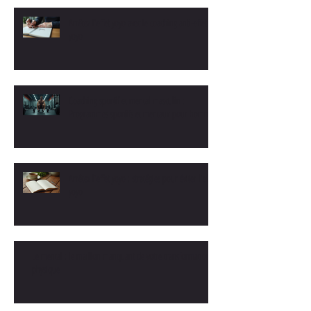
Arrêtez l'effet yoyo avec le coaching anti-effet
yoyo
Coaching sportif et mental masculin :
Programmes sportifs et mentaux pour hommes
Arrêtez l'effet yoyo : stratégies pour éviter l'effet
yoyo
Le mental : le maillon manquant de votre transformation
physique