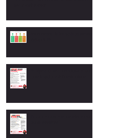
avec un coach nutrition
Anti-nutriments : la face cachée des aliments
végétaux 🍽️🥦
🥦 Régime FODMAP : une solution efficace
contre le syndrome de l’intestin irritable
💪 Comment augmenter naturellement son
taux de testostérone ?