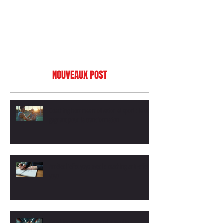
NOUVEAUX POST
Coaching hommes motivation et sport : le duo
gagnant pour ta transformation
Arrêtez l'effet yoyo avec le coaching anti-effet
yoyo
Coaching sportif et mental masculin :