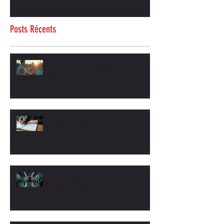
Posts Récents
Coaching hommes motivation et sport : le duo
gagnant pour ta transformation
Arrêtez l'effet yoyo avec le coaching anti-effet
yoyo
Coaching sportif et mental masculin :
Programmes sportifs et mentaux pour hommes