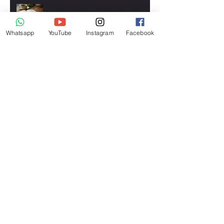
Arrêtez l'effet yoyo : stratégies pour éviter l'effet
yoyo
Whatsapp
YouTube
Instagram
Facebook
Le mental : le maillon manquant de votre transformation
physique
Programme musculation : comment gagner du muscle avec
un suivi personnalisé
Perte de poids : comment perdre du poids durablement
avec un coach nutrition