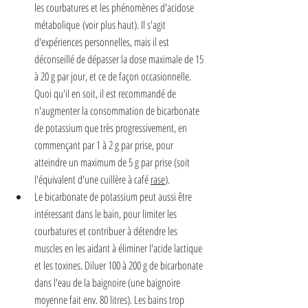
les courbatures et les phénomènes d'acidose 
métabolique (voir plus haut). Il s'agit 
d'expériences personnelles, mais il est 
déconseillé de dépasser la dose maximale de 15 
à 20 g par jour, et ce de façon occasionnelle. 
Quoi qu'il en soit, il est recommandé de 
n'augmenter la consommation de bicarbonate 
de potassium que très progressivement, en 
commençant par 1 à 2 g par prise, pour 
atteindre un maximum de 5 g par prise (soit 
l'équivalent d'une cuillère à café 
rase
).
Le bicarbonate de potassium peut aussi être 
intéressant dans le bain, pour limiter les 
courbatures et contribuer à détendre les 
muscles en les aidant à éliminer l'acide lactique 
et les toxines. Diluer 100 à 200 g de bicarbonate 
dans l'eau de la baignoire (une baignoire 
moyenne fait env. 80 litres). Les bains trop 