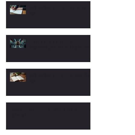
Arrêtez l'effet yoyo avec le coaching anti-effet
yoyo
Coaching sportif et mental masculin :
Programmes sportifs et mentaux pour hommes
Arrêtez l'effet yoyo : stratégies pour éviter l'effet
yoyo
Le mental : le maillon manquant de votre transformation
physique