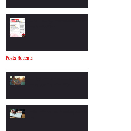
💪 Comment augmenter naturellement son
taux de testostérone ?
Posts Récents
Coaching hommes motivation et sport : le duo
gagnant pour ta transformation
Arrêtez l'effet yoyo avec le coaching anti-effet
yoyo